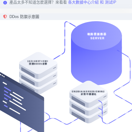
產品太多不知道怎麽選擇？來看看
各大數據中心介紹 和 测试IP
DDos 防禦示意圖
Windows
CentOS
Ubuntu
ESXi
其他
购买后支持更换操作系统，您可根据业务需要在控制台重装系统
默认61个
USA-E5-2630LV2*2/128/2T SSD(nvme)