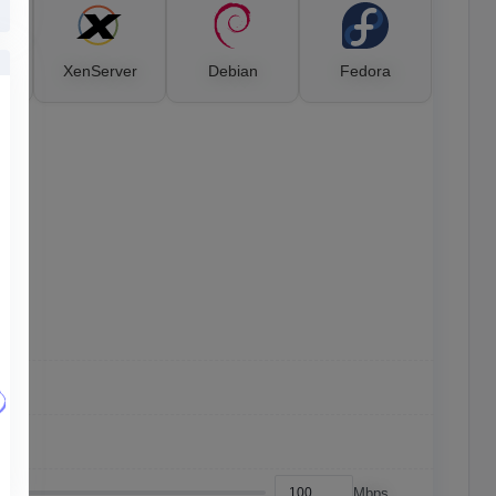
XenServer
Debian
Fedora
Mbps