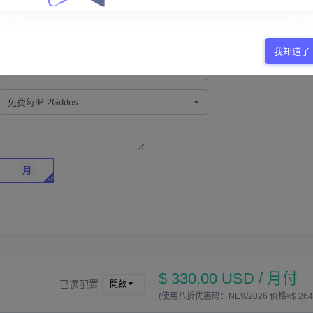
不限流量
我知道了
默认不需要
免费每IP 2Gddos
月
$ 330.00 USD / 月付
已選配置
開啟
(使用八折优惠码：NEW2026 价格≈$ 264 