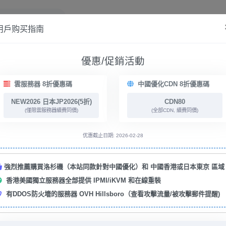
用戶购买指南
優惠/促銷活動
高防弹性雲服務器
中國優化CDN服務
專用服務
雲服務器 8折優惠碼
中國優化CDN 8折優惠碼
香港 VMHost
日本东京VM Host
美國洛杉矶 （
NEW2026 日本JP2026(5折)
CDN80
(僅限雲服務器續費同價)
(全部CDN, 續費同價)
优惠截止日期: 2026-02-28
強烈推薦購買洛杉磯（本站同款針對中國優化）和 中國香港或日本東京 區域
香港美國獨立服務器全部提供 IPMI/iKVM 和在線重裝
有DDOS防火墻的服務器 OVH Hillsboro（查看攻擊流量/被攻擊郵件提醒)
美国
需2C2G